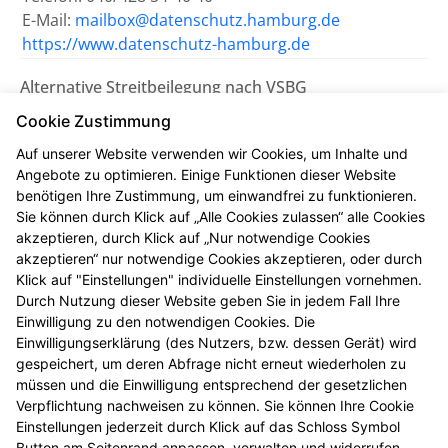
E-Mail:
mailbox@datenschutz.hamburg.de
https://www.datenschutz-hamburg.de
Alternative Streitbeilegung nach VSBG
Wir sind bemüht, eventuelle
Cookie Zustimmung
Meinungsverschiedenheiten aus unserem Vertrag
Auf unserer Website verwenden wir Cookies, um Inhalte und
einvernehmlich beizulegen. Uns erreichen Sie dazu
Angebote zu optimieren. Einige Funktionen dieser Website
auch per E-Mail unter
michel-apotheke@t-online.de
.
benötigen Ihre Zustimmung, um einwandfrei zu funktionieren.
Sie können durch Klick auf „Alle Cookies zulassen“ alle Cookies
Wir nehmen nicht an einem
akzeptieren, durch Klick auf „Nur notwendige Cookies
Streitbeilegungsverfahren vor einer
akzeptieren“ nur notwendige Cookies akzeptieren, oder durch
Verbraucherschlichtungsstelle teil.
Klick auf "Einstellungen" individuelle Einstellungen vornehmen.
Durch Nutzung dieser Website geben Sie in jedem Fall Ihre
Einwilligung zu den notwendigen Cookies. Die
Zuständig ist die Universalschlichtungsstelle des
Einwilligungserklärung (des Nutzers, bzw. dessen Gerät) wird
Zentrums für Schlichtung e.V., Straßburger Straße 8,
gespeichert, um deren Abfrage nicht erneut wiederholen zu
77694 Kehl am Rhein (
https://www.verbraucher-
müssen und die Einwilligung entsprechend der gesetzlichen
schlichter.de
).
Verpflichtung nachweisen zu können. Sie können Ihre Cookie
Einstellungen jederzeit durch Klick auf das Schloss Symbol
Button am Seitenrand anpassen, verwalten und widerrufen.